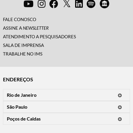
FALE CONOSCO
ASSINE A
NEWSLETTER
ATENDIMENTO A PESQUISADORES
SALA DE IMPRENSA
TRABALHE NO IMS
ENDEREÇOS
Rio de Janeiro
O IMS Rio está fechado temporariamente para reformas.
São Paulo
Horário de visitação: a programação do IMS no Rio de Janeiro será
Avenida Paulista, 2424
apresentada em instituições culturais parceiras.
Poços de Caldas
CEP 01310-300 - São Paulo/SP
Rua Teresópolis, 90
Tel.: (11) 2842-9120
Mais informações