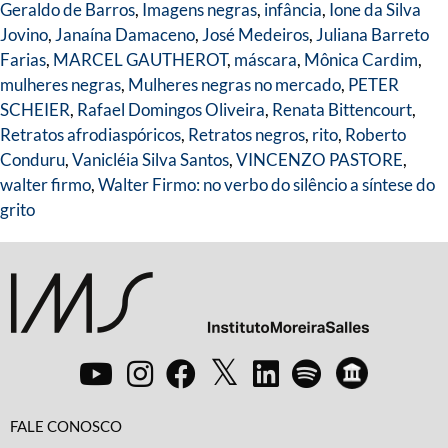
Geraldo de Barros
,
Imagens negras
,
infância
,
Ione da Silva
Jovino
,
Janaína Damaceno
,
José Medeiros
,
Juliana Barreto
Farias
,
MARCEL GAUTHEROT
,
máscara
,
Mônica Cardim
,
mulheres negras
,
Mulheres negras no mercado
,
PETER
SCHEIER
,
Rafael Domingos Oliveira
,
Renata Bittencourt
,
Retratos afrodiaspóricos
,
Retratos negros
,
rito
,
Roberto
Conduru
,
Vanicléia Silva Santos
,
VINCENZO PASTORE
,
walter firmo
,
Walter Firmo: no verbo do silêncio a síntese do
grito
FALE CONOSCO