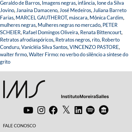
Geraldo de Barros
,
Imagens negras
,
infância
,
Ione da Silva
Jovino
,
Janaína Damaceno
,
José Medeiros
,
Juliana Barreto
Farias
,
MARCEL GAUTHEROT
,
máscara
,
Mônica Cardim
,
mulheres negras
,
Mulheres negras no mercado
,
PETER
SCHEIER
,
Rafael Domingos Oliveira
,
Renata Bittencourt
,
Retratos afrodiaspóricos
,
Retratos negros
,
rito
,
Roberto
Conduru
,
Vanicléia Silva Santos
,
VINCENZO PASTORE
,
walter firmo
,
Walter Firmo: no verbo do silêncio a síntese do
grito
FALE CONOSCO