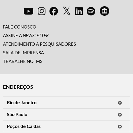
FALE CONOSCO
ASSINE A
NEWSLETTER
ATENDIMENTO A PESQUISADORES
SALA DE IMPRENSA
TRABALHE NO IMS
ENDEREÇOS
Rio de Janeiro
O IMS Rio está fechado temporariamente para reformas.
São Paulo
Horário de visitação: a programação do IMS no Rio de Janeiro será
Avenida Paulista, 2424
apresentada em instituições culturais parceiras.
Poços de Caldas
CEP 01310-300 - São Paulo/SP