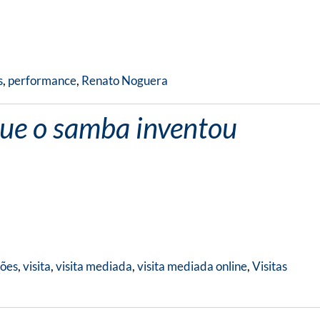
s
,
performance
,
Renato Noguera
que o samba inventou
ções
,
visita
,
visita mediada
,
visita mediada online
,
Visitas