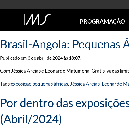
PROGRAMAÇÃO
AGENDA
Brasil-Angola: Pequenas Á
SÃO PAULO
RIO DE JANEIRO
Publicado em 3 de abril de 2024 às 18:07.
POÇOS DE CALDAS
ONLINE
Com Jéssica Areias e Leonardo Matumona. Grátis, vagas limi
EXPOSIÇÕES
Tags:
exposição pequenas áfricas
,
Jéssica Areias
,
Leonardo M
EM CARTAZ
FUTURAS
Por dentro das exposiçõe
ANTERIORES
TOURS VIRTUAIS
(Abril/2024)
VISITAS MEDIADAS