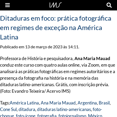
Ditaduras em foco: prática fotográfica
em regimes de exceção na América
Latina
Publicado em 13 de março de 2023 às 14:11.
Professora de História e pesquisadora,
Ana Maria Mauad
conduz este curso com quatro aulas online, via Zoom, em que
analisará as práticas fotográficas em regimes autoritários e a
presença da fotografia na história e na memória das
ditaduras latino-americanas. Grátis, com inscrição prévia.
(Foto: Evandro Teixeira/ Acervo IMS)
Tags:
América Latina
,
Ana Maria Mauad
,
Argentina
,
Brasil
,
Cone Sul
,
ditadura
,
ditaduras latino-americanas
,
foto-
choque
,
foto-ícone
,
fotografia
,
fotojornalismo
,
México
,