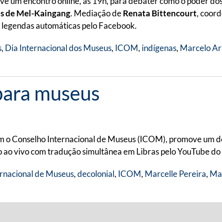
ve um encontro online, às 19h, para debater como o poder do
as de Mel-Kaingang
. Mediação de
Renata Bittencourt
, coor
 legendas automáticas pelo Facebook.
s
,
Dia Internacional dos Museus
,
ICOM
,
indígenas
,
Marcelo Ar
 para museus
m o Conselho Internacional de Museus (ICOM), promove um deb
ão ao vivo com tradução simultânea em Libras pelo YouTube d
ernacional de Museus
,
decolonial
,
ICOM
,
Marcelle Pereira
,
Mar