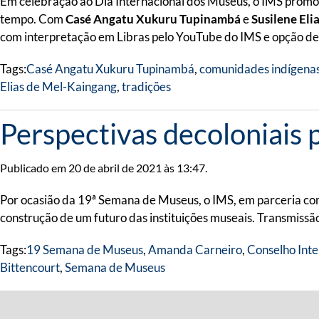
Em celebração ao Dia Internacional dos Museus, o IMS promo
tempo. Com
Casé Angatu Xukuru Tupinambá
e
Susilene Eli
com interpretação em Libras pelo YouTube do IMS e opção de
Tags:
Casé Angatu Xukuru Tupinambá
,
comunidades indígena
Elias de Mel-Kaingang
,
tradições
Perspectivas decoloniais
Publicado em 20 de abril de 2021 às 13:47.
Por ocasião da 19ª Semana de Museus, o IMS, em parceria co
construção de um futuro das instituições museais. Transmiss
Tags:
19 Semana de Museus
,
Amanda Carneiro
,
Conselho Int
Bittencourt
,
Semana de Museus