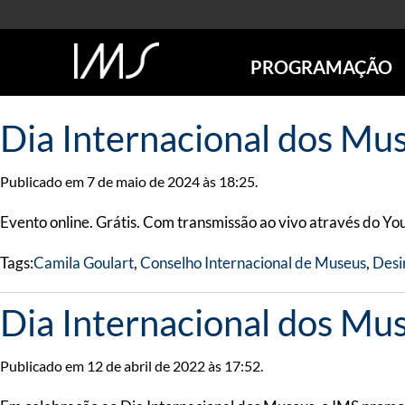
PROGRAMAÇÃO
AGENDA
Dia Internacional dos Mu
SÃO PAULO
RIO DE JANEIRO
Publicado em 7 de maio de 2024 às 18:25.
POÇOS DE CALDAS
ONLINE
Evento online. Grátis. Com transmissão ao vivo através do Y
EXPOSIÇÕES
Tags:
Camila Goulart
,
Conselho Internacional de Museus
,
Desi
EM CARTAZ
FUTURAS
Dia Internacional dos Mus
ANTERIORES
TOURS VIRTUAIS
VISITAS MEDIADAS
Publicado em 12 de abril de 2022 às 17:52.