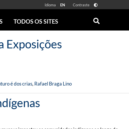
Idioma
Contraste
EN
S
TODOS OS SITES
ONLINE
RÁDIO BATUTA
a Exposições
 FÍSICAS
ZUM
DISCOGRAFIA BRASILEIRA
CAROLINA MARIA DE JESUS
CRÔNICA BRASILEIRA
TESTEMUNHA OCULAR
CLARICE LISPECTOR
uro é dos crias
,
Rafael Braga Lino
SERROTE
VER TODOS
ndígenas