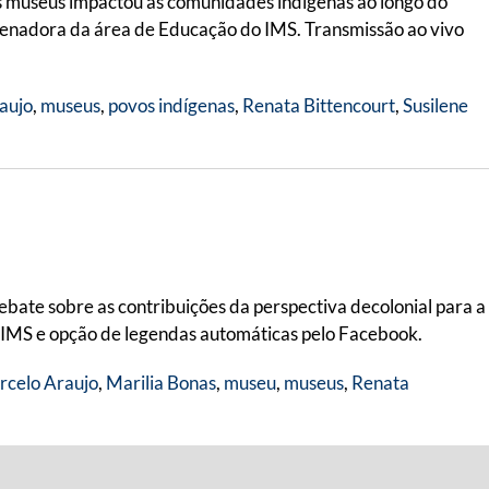
s museus impactou as comunidades indígenas ao longo do
denadora da área de Educação do IMS. Transmissão ao vivo
aujo
,
museus
,
povos indígenas
,
Renata Bittencourt
,
Susilene
ate sobre as contribuições da perspectiva decolonial para a
o IMS e opção de legendas automáticas pelo Facebook.
celo Araujo
,
Marilia Bonas
,
museu
,
museus
,
Renata