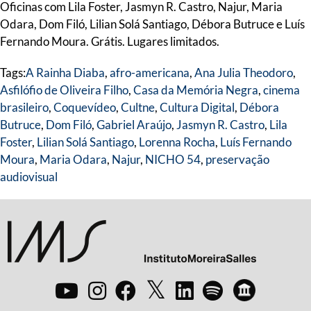
Oficinas com Lila Foster, Jasmyn R. Castro, Najur, Maria
Odara, Dom Filó, Lilian Solá Santiago, Débora Butruce e Luís
Fernando Moura. Grátis. Lugares limitados.
Tags:
A Rainha Diaba
,
afro-americana
,
Ana Julia Theodoro
,
Asfilófio de Oliveira Filho
,
Casa da Memória Negra
,
cinema
brasileiro
,
Coquevídeo
,
Cultne
,
Cultura Digital
,
Débora
Butruce
,
Dom Filó
,
Gabriel Araújo
,
Jasmyn R. Castro
,
Lila
Foster
,
Lilian Solá Santiago
,
Lorenna Rocha
,
Luís Fernando
Moura
,
Maria Odara
,
Najur
,
NICHO 54
,
preservação
audiovisual