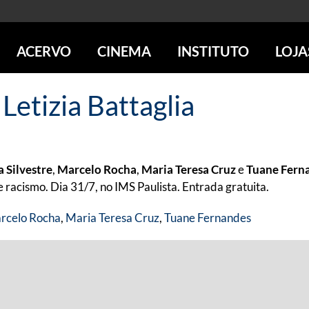
ACERVO
CINEMA
INSTITUTO
LOJA
PESQUISE NO ACERVO
SESSÕES DE CINEMA
CENTROS CULTURAIS
LOJA 
Letizia Battaglia
SOBRE O ACERVO
LOJAS
SÃO PAULO
IMS PAULISTA
FOTOGRAFIA
POÇOS DE CALDAS
IMS RIO
ICONOGRAFIA
SOBRE CINEMA NO IMS
IMS POÇOS
LITERATURA
SOBRE O IMS
BLOG DO CINEMA
 Silvestre
,
Marcelo Rocha
,
Maria Teresa Cruz
e
Tuane Fern
MÚSICA
REVISTAS DE PROGRAMAÇÃO
QUEM SOMOS
 racismo. Dia 31/7, no IMS Paulista. Entrada gratuita.
ARTE CONTEMPORÂNEA
COLEÇÃO DVD IMS
AÇÃO SOCIAL
rcelo Rocha
,
Maria Teresa Cruz
,
Tuane Fernandes
BIBLIOTECA DE FOTOGRAFIA
EDUCAÇÃO
DESTAQUES DE A a Z
ESCOLA ESCUTA
PROGRAMA CONVIDA
PUBLICAÇÕES E DVDs
POR DENTRO DO ACERVO