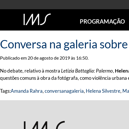
PROGRAMAÇÃO
AGENDA
Conversa na galeria sobre 
SÃO PAULO
RIO DE JANEIRO
Publicado em 20 de agosto de 2019 às 16:50.
POÇOS DE CALDAS
ONLINE
No debate, relativo à mostra
Letizia Battaglia: Palermo
,
Helena
EXPOSIÇÕES
questões comuns à obra da fotógrafa, como violência urbana e
EM CARTAZ
Tags:
Amanda Rahra
,
conversanagaleria
,
Helena Silvestre
,
Ma
FUTURAS
ANTERIORES
TOURS VIRTUAIS
VISITAS MEDIADAS