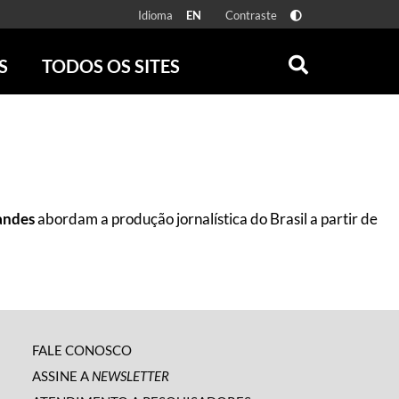
Idioma
Contraste
EN
S
TODOS OS SITES
ONLINE
RÁDIO BATUTA
 FÍSICAS
ZUM
DISCOGRAFIA BRASILEIRA
CAROLINA MARIA DE JESUS
CRÔNICA BRASILEIRA
andes
abordam a produção jornalística do Brasil a partir de
TESTEMUNHA OCULAR
CLARICE LISPECTOR
SERROTE
VER TODOS
FALE CONOSCO
ASSINE A
NEWSLETTER