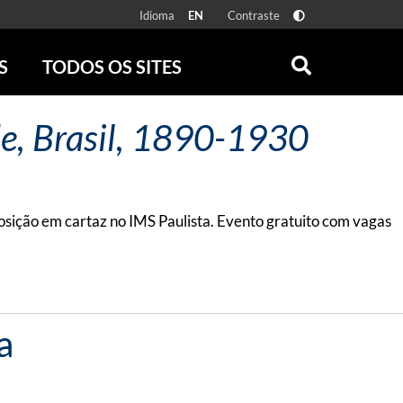
Idioma
Contraste
EN
S
TODOS OS SITES
ONLINE
RÁDIO BATUTA
de, Brasil, 1890-1930
 FÍSICAS
ZUM
DISCOGRAFIA BRASILEIRA
CAROLINA MARIA DE JESUS
CRÔNICA BRASILEIRA
posição em cartaz no IMS Paulista. Evento gratuito com vagas
TESTEMUNHA OCULAR
CLARICE LISPECTOR
SERROTE
VER TODOS
a