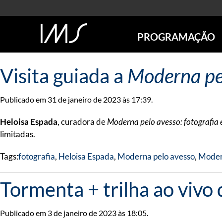
PROGRAMAÇÃO
AGENDA
Visita guiada a
Moderna pel
SÃO PAULO
RIO DE JANEIRO
Publicado em 31 de janeiro de 2023 às 17:39.
POÇOS DE CALDAS
ONLINE
Heloisa Espada
, curadora de
Moderna pelo avesso: fotografia 
EXPOSIÇÕES
limitadas.
EM CARTAZ
Tags:
fotografia
,
Heloisa Espada
,
Moderna pelo avesso
,
Modern
FUTURAS
ANTERIORES
Tormenta + trilha ao vivo 
TOURS VIRTUAIS
VISITAS MEDIADAS
Publicado em 3 de janeiro de 2023 às 18:05.