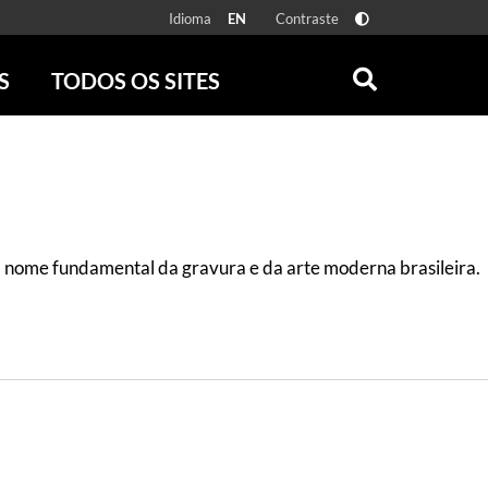
Idioma
Contraste
EN
S
TODOS OS SITES
ONLINE
RÁDIO BATUTA
 FÍSICAS
ZUM
DISCOGRAFIA BRASILEIRA
CAROLINA MARIA DE JESUS
CRÔNICA BRASILEIRA
nome fundamental da gravura e da arte moderna brasileira.
TESTEMUNHA OCULAR
CLARICE LISPECTOR
SERROTE
VER TODOS