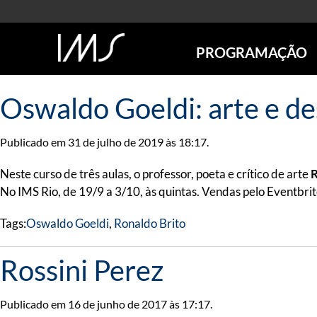
PROGRAMAÇÃO
AGENDA
Oswaldo Goeldi: arte e de
SÃO PAULO
RIO DE JANEIRO
Publicado em 31 de julho de 2019 às 18:17.
POÇOS DE CALDAS
ONLINE
Neste curso de três aulas, o professor, poeta e crítico de arte
R
EXPOSIÇÕES
No IMS Rio, de 19/9 a 3/10, às quintas. Vendas pelo Eventbrit
EM CARTAZ
Tags:
Oswaldo Goeldi
,
Ronaldo Brito
FUTURAS
ANTERIORES
Rossini Perez
TOURS VIRTUAIS
VISITAS MEDIADAS
Publicado em 16 de junho de 2017 às 17:17.