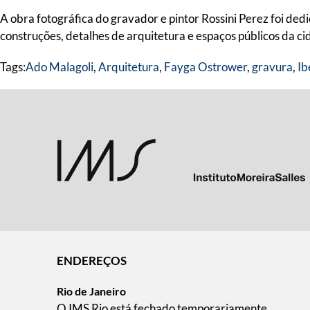
A obra fotográfica do gravador e pintor Rossini Perez foi d
construções, detalhes de arquitetura e espaços públicos da 
Tags:
Ado Malagoli
,
Arquitetura
,
Fayga Ostrower
,
gravura
,
Ib
ENDEREÇOS
Rio de Janeiro
O IMS Rio está fechado temporariamente