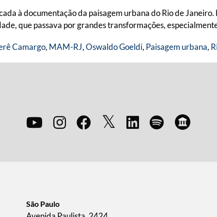
edicada à documentação da paisagem urbana do Rio de Janeiro.
cidade, que passava por grandes transformações, especialment
erê Camargo
,
MAM-RJ
,
Oswaldo Goeldi
,
Paisagem urbana
,
R
São Paulo
Avenida Paulista, 2424