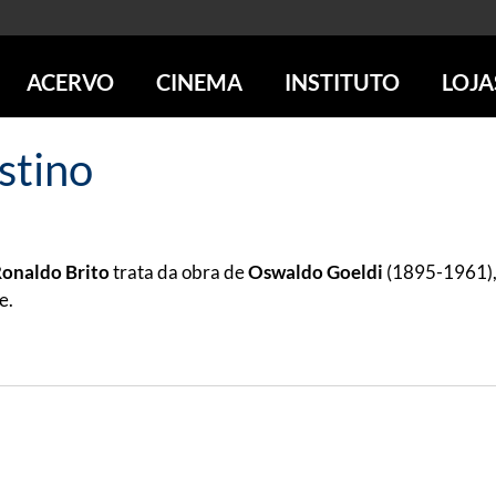
ACERVO
CINEMA
INSTITUTO
LOJA
PESQUISE NO ACERVO
SESSÕES DE CINEMA
CENTROS CULTURAIS
LOJA 
stino
SOBRE O ACERVO
LOJAS
SÃO PAULO
IMS PAULISTA
FOTOGRAFIA
POÇOS DE CALDAS
IMS RIO
ICONOGRAFIA
SOBRE CINEMA NO IMS
IMS POÇOS
LITERATURA
SOBRE O IMS
BLOG DO CINEMA
onaldo Brito
trata da obra de
Oswaldo Goeldi
(1895-1961), 
MÚSICA
REVISTAS DE PROGRAMAÇÃO
QUEM SOMOS
e.
ARTE CONTEMPORÂNEA
COLEÇÃO DVD IMS
AÇÃO SOCIAL
BIBLIOTECA DE FOTOGRAFIA
EDUCAÇÃO
DESTAQUES DE A a Z
ESCOLA ESCUTA
PROGRAMA CONVIDA
PUBLICAÇÕES E DVDs
POR DENTRO DO ACERVO