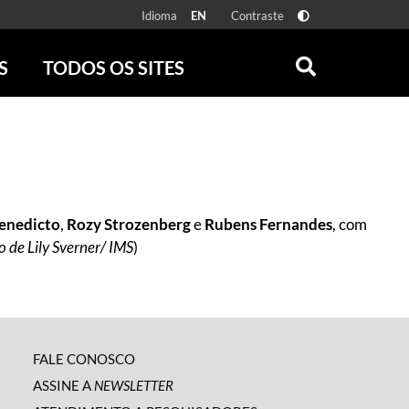
Idioma
Contraste
EN
S
TODOS OS SITES
ONLINE
RÁDIO BATUTA
 FÍSICAS
ZUM
DISCOGRAFIA BRASILEIRA
CAROLINA MARIA DE JESUS
CRÔNICA BRASILEIRA
enedicto
,
Rozy Strozenberg
e
Rubens Fernandes
, com
TESTEMUNHA OCULAR
o de Lily Sverner/ IMS
)
CLARICE LISPECTOR
SERROTE
VER TODOS
FALE CONOSCO
ASSINE A
NEWSLETTER