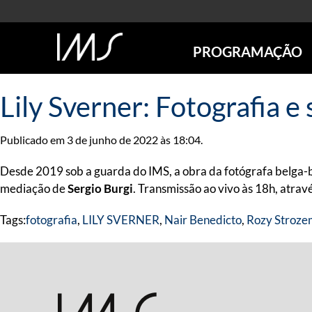
PROGRAMAÇÃO
AGENDA
Lily Sverner: Fotografia e
SÃO PAULO
RIO DE JANEIRO
Publicado em 3 de junho de 2022 às 18:04.
POÇOS DE CALDAS
ONLINE
Desde 2019 sob a guarda do IMS, a obra da fotógrafa belga-b
EXPOSIÇÕES
mediação de
Sergio Burgi
. Transmissão ao vivo às 18h, atra
EM CARTAZ
Tags:
fotografia
,
LILY SVERNER
,
Nair Benedicto
,
Rozy Stroz
FUTURAS
ANTERIORES
TOURS VIRTUAIS
VISITAS MEDIADAS