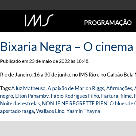
PROGRAMAÇÃO
AGENDA
Bixaria Negra – O cinema
SÃO PAULO
RIO DE JANEIRO
Publicado em 23 de maio de 2022 às 18:48.
POÇOS DE CALDAS
ONLINE
Rio de Janeiro: 16 a 30 de junho, no IMS Rio e no Galpão Bela 
EXPOSIÇÕES
Tags:
A luz Matheusa
,
A paixão de Marlon Riggs
,
Afirmações
,
EM CARTAZ
negro
,
Elton Panamby
,
Fábio Rodrigues Filho
,
Fartura
,
filme
,
FUTURAS
Noite das estrelas
,
NON JE NE REGRETTE RIEN
,
O blues de
ANTERIORES
apertado rasga
,
Wallace Lino
,
Yasmin Thayná
TOURS VIRTUAIS
VISITAS MEDIADAS