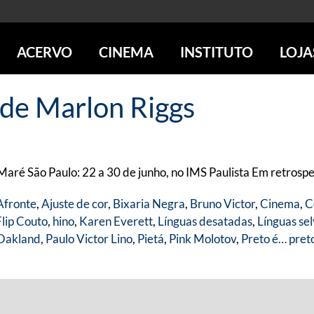
ACERVO
CINEMA
INSTITUTO
LOJA
PESQUISE NO ACERVO
SESSÕES DE CINEMA
CENTROS CULTURAIS
LOJA 
 de Marlon Riggs
SOBRE O ACERVO
LOJAS
SÃO PAULO
IMS PAULISTA
FOTOGRAFIA
POÇOS DE CALDAS
IMS RIO
ICONOGRAFIA
SOBRE CINEMA NO IMS
IMS POÇOS
LITERATURA
SOBRE O IMS
BLOG DO CINEMA
Maré São Paulo: 22 a 30 de junho, no IMS Paulista Em retrospec
MÚSICA
REVISTAS DE PROGRAMAÇÃO
QUEM SOMOS
ARTE CONTEMPORÂNEA
Afronte
,
Ajuste de cor
,
Bixaria Negra
,
Bruno Victor
,
Cinema
,
C
COLEÇÃO DVD IMS
AÇÃO SOCIAL
Flip Couto
,
hino
,
Karen Everett
,
Línguas desatadas
,
Línguas se
BIBLIOTECA DE FOTOGRAFIA
EDUCAÇÃO
 Oakland
,
Paulo Victor Lino
,
Pietá
,
Pink Molotov
,
Preto é… pret
DESTAQUES DE A a Z
ESCOLA ESCUTA
PROGRAMA CONVIDA
PUBLICAÇÕES E DVDs
POR DENTRO DO ACERVO