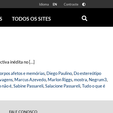
Idioma
Contraste
EN
S
TODOS OS SITES
ONLINE
RÁDIO BATUTA
 FÍSICAS
ZUM
DISCOGRAFIA BRASILEIRA
CAROLINA MARIA DE JESUS
CRÔNICA BRASILEIRA
tiva inédita no […]
TESTEMUNHA OCULAR
CLARICE LISPECTOR
orpos afetos e memórias
,
Diego Paulino
,
Do estereótipo
SERROTE
lvagens
,
Marcus Azevedo
,
Marlon Riggs
,
mostra
,
Negrum3
,
VER TODOS
o não é
,
Sabine Passareli
,
Salacione Passareli
,
Tudo o que é
FALE CONOSCO