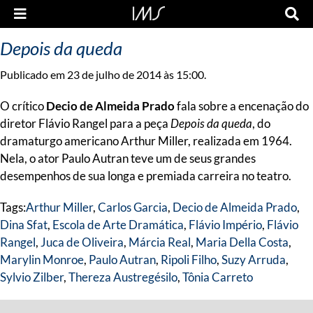
Depois da queda
Publicado em 23 de julho de 2014 às 15:00.
O crítico
Decio de Almeida Prado
fala sobre a encenação do
diretor Flávio Rangel para a peça
Depois da queda
, do
dramaturgo americano Arthur Miller, realizada em 1964.
Nela, o ator Paulo Autran teve um de seus grandes
desempenhos de sua longa e premiada carreira no teatro.
Tags:
Arthur Miller
,
Carlos Garcia
,
Decio de Almeida Prado
,
Dina Sfat
,
Escola de Arte Dramática
,
Flávio Império
,
Flávio
Rangel
,
Juca de Oliveira
,
Márcia Real
,
Maria Della Costa
,
Marylin Monroe
,
Paulo Autran
,
Ripoli Filho
,
Suzy Arruda
,
Sylvio Zilber
,
Thereza Austregésilo
,
Tônia Carreto