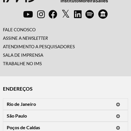
FALE CONOSCO
ASSINE A
NEWSLETTER
ATENDIMENTO A PESQUISADORES
SALA DE IMPRENSA
TRABALHE NO IMS
ENDEREÇOS
Rio de Janeiro
O IMS Rio está fechado temporariamente para reformas.
São Paulo
Horário de visitação: a programação do IMS no Rio de Janeiro será
Avenida Paulista, 2424
apresentada em instituições culturais parceiras.
Poços de Caldas
CEP 01310-300 - São Paulo/SP