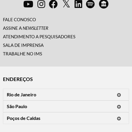
FALE CONOSCO
ASSINE A
NEWSLETTER
ATENDIMENTO A PESQUISADORES
SALA DE IMPRENSA
TRABALHE NO IMS
ENDEREÇOS
Rio de Janeiro
O IMS Rio está fechado temporariamente para reformas.
São Paulo
Horário de visitação: a programação do IMS no Rio de Janeiro será
Avenida Paulista, 2424
apresentada em instituições culturais parceiras.
Poços de Caldas
CEP 01310-300 - São Paulo/SP
Rua Teresópolis, 90
Tel.: (11) 2842-9120
Mais informações