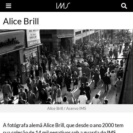
Alice Brill
Alice Brill / Acervo IMS
A fotógrafa alemã Alice Brill, que desde o ano 2000 tem
sua coleção de 14 mil negativos sob a guarda do IMS,