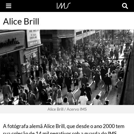
Alice Brill
Alice Brill / Acervo IMS
A fotógrafa alemã Alice Brill, que desde o ano 2000 tem
sua coleção de 14 mil negativos sob a guarda do IMS,