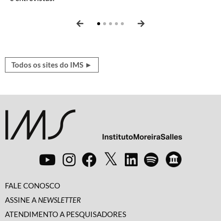
perspectivas, atualidades, ficção, poesia e mais.
Canudos
e
Xingu: terra marcada
.
Todos os sites do IMS ►
FALE CONOSCO
ASSINE A
NEWSLETTER
ATENDIMENTO A PESQUISADORES