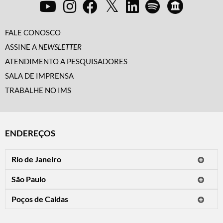
FALE CONOSCO
ASSINE A
NEWSLETTER
ATENDIMENTO A PESQUISADORES
SALA DE IMPRENSA
TRABALHE NO IMS
ENDEREÇOS
Rio de Janeiro
O IMS Rio está fechado temporariamente para reformas.
São Paulo
Horário de visitação: a programação do IMS no Rio de Janeiro será
Avenida Paulista, 2424
apresentada em instituições culturais parceiras.
Poços de Caldas
CEP 01310-300 - São Paulo/SP
Rua Teresópolis, 90
Tel.: (11) 2842-9120
Mais informações