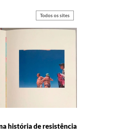
Todos os sites
A
ma história de resistência
d: 100 anos de Moacir
ivo, com Luiz Fernando
ulo Malta