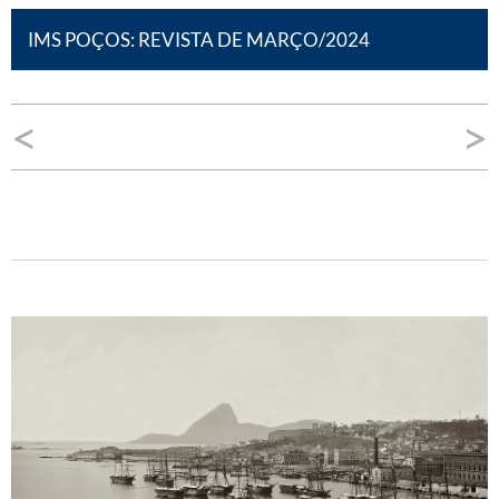
IMS POÇOS: REVISTA DE MARÇO/2024
Navegação
<
>
de
Post