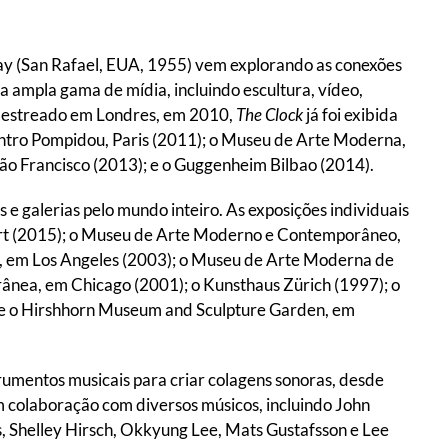
ay (San Rafael, EUA, 1955) vem explorando as conexões
ma ampla gama de mídia, incluindo escultura, vídeo,
o estreado em Londres, em 2010,
The Clock
já foi exibida
Centro Pompidou, Paris (2011); o Museu de Arte Moderna,
o Francisco (2013); e o Guggenheim Bilbao (2014).
e galerias pelo mundo inteiro. As exposições individuais
gart (2015); o Museu de Arte Moderno e Contemporâneo,
em Los Angeles (2003); o Museu de Arte Moderna de
ânea, em Chicago (2001); o Kunsthaus Zürich (1997); o
 e o Hirshhorn Museum and Sculpture Garden, em
trumentos musicais para criar colagens sonoras, desde
colaboração com diversos músicos, incluindo John
s, Shelley Hirsch, Okkyung Lee, Mats Gustafsson e Lee