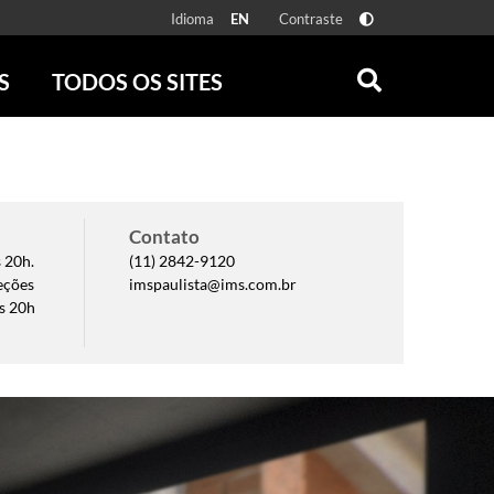
Idioma
Contraste
EN
S
TODOS OS SITES
ONLINE
RÁDIO BATUTA
 FÍSICAS
ZUM
DISCOGRAFIA BRASILEIRA
CAROLINA MARIA DE JESUS
Contato
CRÔNICA BRASILEIRA
 20h.
(11) 2842-9120
TESTEMUNHA OCULAR
eções
imspaulista@ims.com.br
às 20h
CLARICE LISPECTOR
SERROTE
VER TODOS