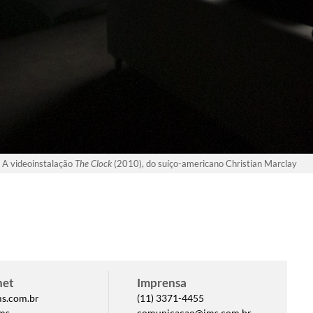
A videoinstalação
The Clock
(2010), do suíço-americano Christian Marclay
net
Imprensa
ms.com.br
(11) 3371-4455
ms
comunicacao@ims.com.br