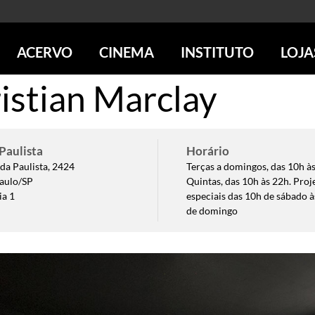
ACERVO
CINEMA
INSTITUTO
LOJA
ristian Marclay
PESQUISE NO ACERVO
SESSÕES DE CINEMA
CENTROS CULTURAIS
LOJA 
SOBRE O ACERVO
LOJAS
SÃO PAULO
IMS PAULISTA
FOTOGRAFIA
POÇOS DE CALDAS
IMS RIO
ICONOGRAFIA
SOBRE CINEMA NO IMS
IMS POÇOS
Paulista
Horário
LITERATURA
SOBRE O IMS
da Paulista, 2424
Terças a domingos, das 10h às
BLOG DO CINEMA
aulo/SP
Quintas, das 10h às 22h. Proj
MÚSICA
REVISTAS DE PROGRAMAÇÃO
QUEM SOMOS
ia 1
especiais das 10h de sábado 
ARTE CONTEMPORÂNEA
COLEÇÃO DVD IMS
AÇÃO SOCIAL
de domingo
BIBLIOTECA DE FOTOGRAFIA
EDUCAÇÃO
DESTAQUES DE A a Z
ESCOLA ESCUTA
PROGRAMA CONVIDA
PUBLICAÇÕES E DVDs
POR DENTRO DO ACERVO