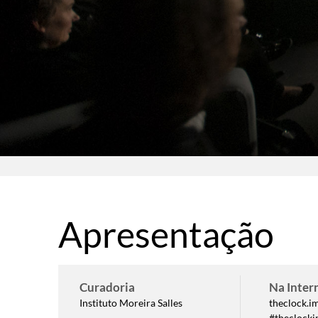
Apresentação
Curadoria
Na Inter
Instituto Moreira Salles
theclock.i
#theclocki