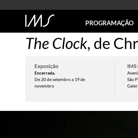
PROGRAMAÇÃO
The Clock
, de Ch
AGENDA
SÃO PAULO
RIO DE JANEIRO
POÇOS DE CALDAS
Exposição
IMS 
ONLINE
Encerrada.
Aveni
De 20 de setembro a 19 de
São P
EXPOSIÇÕES
novembro
Galer
EM CARTAZ
FUTURAS
ANTERIORES
TOURS VIRTUAIS
VISITAS MEDIADAS