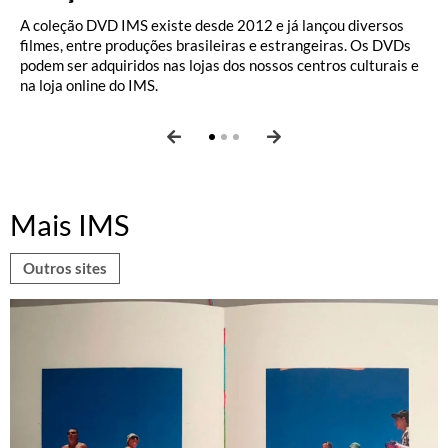
A coleção DVD IMS existe desde 2012 e já lançou diversos
Ensaios e entrevistas relacionados à programação de cinema
Antes de estrear no Blog do Cinema em janeiro de 2019, onde
filmes, entre produções brasileiras e estrangeiras. Os DVDs
promovida pelo IMS. Textos da equipe de Cinema e de
publicou até maio de 2026, o crítico de cinema, jornalista e
podem ser adquiridos nas lojas dos nossos centros culturais e
convidados sobre os filmes em cartaz e a coleção de DVDs do
tradutor José Geraldo Couto assinou entre setembro de 2011
na loja online do IMS.
IMS. Coluna semanal do crítico de cinema José Geraldo Couto.
e dezembro de 2018 uma coluna semanal sobre cinema no
Blog do IMS. Confira aqui.
Mais IMS
Outros sites