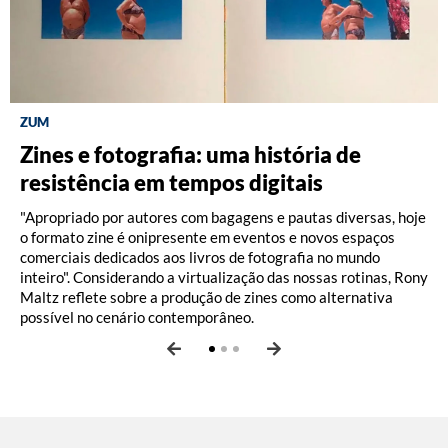
ZUM
DISCOGRAFIA BRASILEIRA
RÁDIO BATUTA
Zines e fotografia: uma história de
Do Pajeú a Hollywood: 100 anos de
Ney ao vivo, muito vivo, com Luiz
resistência em tempos digitais
Moacir Santos, por Pedro Paulo Malta
Fernando Vianna
"Apropriado por autores com bagagens e pautas diversas, hoje
o formato zine é onipresente em eventos e novos espaços
comerciais dedicados aos livros de fotografia no mundo
inteiro". Considerando a virtualização das nossas rotinas, Rony
Maltz reflete sobre a produção de zines como alternativa
possível no cenário contemporâneo.