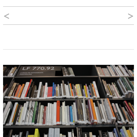
Navegação
<
>
de
Post