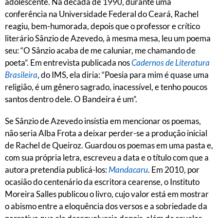
adolescente. Na década de 1990, durante uma
conferência na Universidade Federal do Ceará, Rachel
reagiu, bem-humorada, depois que o professor e crítico
literário Sânzio de Azevedo, à mesma mesa, leu um poema
seu: “O Sânzio acaba de me caluniar, me chamando de
poeta”. Em entrevista publicada nos
Cadernos de Literatura
Brasileira
, do IMS, ela diria: “Poesia para mim é quase uma
religião, é um gênero sagrado, inacessível, e tenho poucos
santos dentro dele. O Bandeira é um”.
Se Sânzio de Azevedo insistia em mencionar os poemas,
não seria Alba Frota a deixar perder-se a produção inicial
de Rachel de Queiroz. Guardou os poemas em uma pasta e,
com sua própria letra, escreveu a data e o título com que a
autora pretendia publicá-los:
Mandacaru
. Em 2010, por
ocasião do centenário da escritora cearense, o Instituto
Moreira Salles publicou o livro, cujo valor está em mostrar
o abismo entre a eloquência dos versos e a sobriedade da