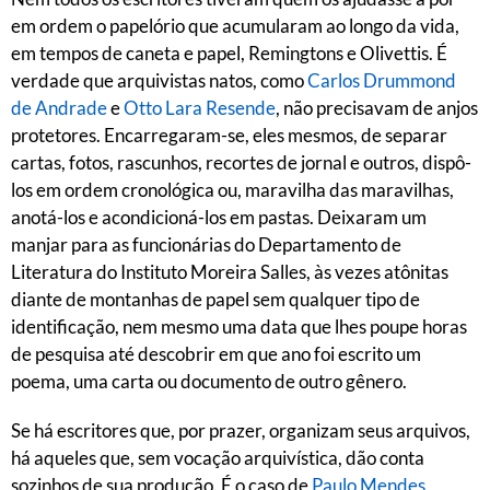
em ordem o papelório que acumularam ao longo da vida,
em tempos de caneta e papel, Remingtons e Olivettis. É
verdade que arquivistas natos, como
Carlos Drummond
de Andrade
e
Otto Lara Resende
, não precisavam de anjos
protetores. Encarregaram-se, eles mesmos, de separar
cartas, fotos, rascunhos, recortes de jornal e outros, dispô-
los em ordem cronológica ou, maravilha das maravilhas,
anotá-los e acondicioná-los em pastas. Deixaram um
manjar para as funcionárias do Departamento de
Literatura do Instituto Moreira Salles, às vezes atônitas
diante de montanhas de papel sem qualquer tipo de
identificação, nem mesmo uma data que lhes poupe horas
de pesquisa até descobrir em que ano foi escrito um
poema, uma carta ou documento de outro gênero.
Se há escritores que, por prazer, organizam seus arquivos,
há aqueles que, sem vocação arquivística, dão conta
sozinhos de sua produção. É o caso de
Paulo Mendes