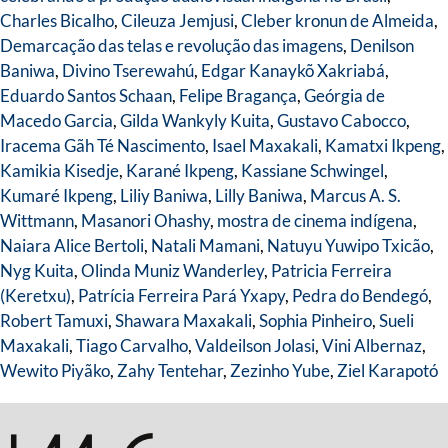
Charles Bicalho
,
Cileuza Jemjusi
,
Cleber kronun de Almeida
,
Demarcação das telas e revolução das imagens
,
Denilson
Baniwa
,
Divino Tserewahú
,
Edgar Kanaykõ Xakriabá
,
Eduardo Santos Schaan
,
Felipe Bragança
,
Geórgia de
Macedo Garcia
,
Gilda Wankyly Kuita
,
Gustavo Cabocco
,
Iracema Gãh Té Nascimento
,
Isael Maxakali
,
Kamatxi Ikpeng
,
Kamikia Kisedje
,
Karané Ikpeng
,
Kassiane Schwingel
,
Kumaré Ikpeng
,
Liliy Baniwa
,
Lilly Baniwa
,
Marcus A. S.
Wittmann
,
Masanori Ohashy
,
mostra de cinema indígena
,
Naiara Alice Bertoli
,
Natali Mamani
,
Natuyu Yuwipo Txicão
,
Nyg Kuita
,
Olinda Muniz Wanderley
,
Patricia Ferreira
(Keretxu)
,
Patrícia Ferreira Pará Yxapy
,
Pedra do Bendegó
,
Robert Tamuxi
,
Shawara Maxakali
,
Sophia Pinheiro
,
Sueli
Maxakali
,
Tiago Carvalho
,
Valdeilson Jolasi
,
Vini Albernaz
,
Wewito Piyãko
,
Zahy Tentehar
,
Zezinho Yube
,
Ziel Karapotó