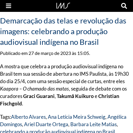
Demarcação das telas e revolução das
imagens: celebrando a produção
audiovisual indígena no Brasil
Publicado em 27 de março de 2023 às 15:05.
A mostra que celebra a produção audiovisual indígena no
Brasil tem sua sessão de abertura no IMS Paulista, às 19h30
do dia 25/4, com uma sessão especial de curtas, entre eles
Kaapora – O chamado das matas
, seguida de debate com os
curadores
Graci Guarani
,
Takumã Kuikuro
e
Christian
Fischgold
.
Tags:
Alberto Alvares
,
Ana Letícia Meira Schweig
,
Angélica
Domingos
,
Ariel Duarte Ortega
,
Barbara Leite Matias
,
celebrando a produção audiovisual indígena no Brasil
,