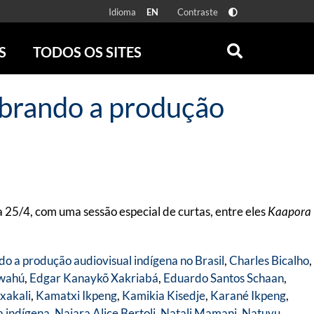
Idioma
Contraste
EN
S
TODOS OS SITES
ONLINE
RÁDIO BATUTA
ebrando a produção
 FÍSICAS
ZUM
DISCOGRAFIA BRASILEIRA
CAROLINA MARIA DE JESUS
CRÔNICA BRASILEIRA
TESTEMUNHA OCULAR
CLARICE LISPECTOR
a 25/4, com uma sessão especial de curtas, entre eles
Kaapora
SERROTE
VER TODOS
o a produção audiovisual indígena no Brasil
,
Charles Bicalho
,
ewahú
,
Edgar Kanaykõ Xakriabá
,
Eduardo Santos Schaan
,
xakali
,
Kamatxi Ikpeng
,
Kamikia Kisedje
,
Karané Ikpeng
,
a indígena
,
Naiara Alice Bertoli
,
Natali Mamani
,
Natuyu