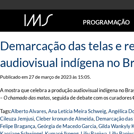
PROGRAMAÇÃO
AGENDA
Demarcação das telas e r
SÃO PAULO
RIO DE JANEIRO
audiovisual indígena no Br
POÇOS DE CALDAS
ONLINE
Publicado em 27 de março de 2023 às 15:05.
EXPOSIÇÕES
EM CARTAZ
A mostra que celebra a produção audiovisual indígena no Bras
FUTURAS
– O chamado das matas
, seguida de debate com os curadores
ANTERIORES
Tags:
Alberto Alvares
,
Ana Letícia Meira Schweig
,
Angélica D
TOURS VIRTUAIS
Cileuza Jemjusi
,
Cleber kronun de Almeida
,
Demarcação das t
VISITAS MEDIADAS
Felipe Bragança
,
Geórgia de Macedo Garcia
,
Gilda Wankyly K
Kassiane Schwingel
,
Kumaré Ikpeng
,
Liliy Baniwa
,
Lilly Baniw