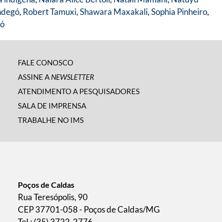
ndegó
,
Robert Tamuxi
,
Shawara Maxakali
,
Sophia Pinheiro
,
tó
FALE CONOSCO
ASSINE A
NEWSLETTER
ATENDIMENTO A PESQUISADORES
SALA DE IMPRENSA
TRABALHE NO IMS
Poços de Caldas
Rua Teresópolis, 90
CEP 37701-058 - Poços de Caldas/MG
Tel.: (35) 3722-2776