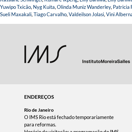
Yuwipo Txicão
,
Nyg Kuita
,
Olinda Muniz Wanderley
,
Patricia 
Sueli Maxakali
,
Tiago Carvalho
,
Valdeilson Jolasi
,
Vini Albern
ENDEREÇOS
Rio de Janeiro
O IMS Rio está fechado temporariamente
para reformas.
Horário de visitação: a programação do IMS