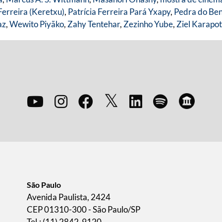
Ferreira (Keretxu)
,
Patrícia Ferreira Pará Yxapy
,
Pedra do Be
az
,
Wewito Piyãko
,
Zahy Tentehar
,
Zezinho Yube
,
Ziel Karapo
São Paulo
Avenida Paulista, 2424
CEP 01310-300 - São Paulo/SP
Tel.: (11) 2842-9120