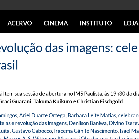
ACERVO
CINEMA
INSTITUTO
LOJA
PESQUISE NO ACERVO
SESSÕES DE CINEMA
CENTROS CULTURAIS
LOJA 
evolução das imagens: cel
SOBRE O ACERVO
LOJAS
SÃO PAULO
IMS PAULISTA
FOTOGRAFIA
POÇOS DE CALDAS
IMS RIO
asil
ICONOGRAFIA
SOBRE CINEMA NO IMS
IMS POÇOS
LITERATURA
SOBRE O IMS
BLOG DO CINEMA
MÚSICA
REVISTAS DE PROGRAMAÇÃO
QUEM SOMOS
ARTE CONTEMPORÂNEA
COLEÇÃO DVD IMS
AÇÃO SOCIAL
il tem sua sessão de abertura no IMS Paulista, às 19h30 do di
BIBLIOTECA DE FOTOGRAFIA
EDUCAÇÃO
Graci Guarani
,
Takumã Kuikuro
e
Christian Fischgold
.
DESTAQUES DE A a Z
ESCOLA ESCUTA
PROGRAMA CONVIDA
omingos
,
Ariel Duarte Ortega
,
Barbara Leite Matias
,
celebrand
PUBLICAÇÕES E DVDs
elas e revolução das imagens
,
Denilson Baniwa
,
Divino Tser
POR DENTRO DO ACERVO
uita
,
Gustavo Cabocco
,
Iracema Gãh Té Nascimento
,
Isael Ma
a
,
Marcus A. S. Wittmann
,
Masanori Ohashy
,
mostra de cinem