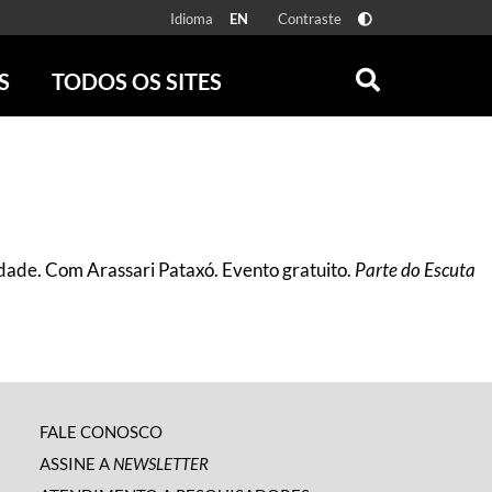
Idioma
Contraste
EN
S
TODOS OS SITES
ONLINE
RÁDIO BATUTA
 FÍSICAS
ZUM
DISCOGRAFIA BRASILEIRA
CAROLINA MARIA DE JESUS
CRÔNICA BRASILEIRA
idade. Com Arassari Pataxó. Evento gratuito.
Parte do Escuta
TESTEMUNHA OCULAR
CLARICE LISPECTOR
SERROTE
VER TODOS
FALE CONOSCO
ASSINE A
NEWSLETTER