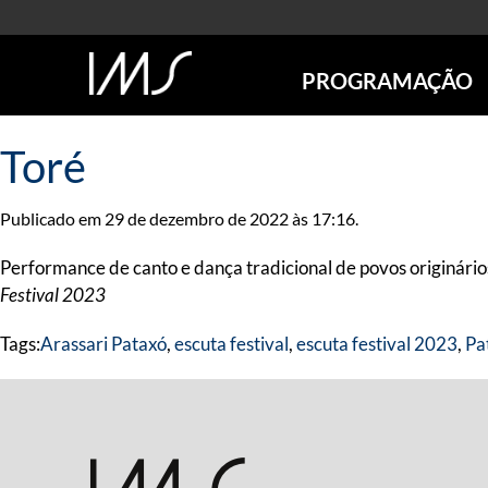
PROGRAMAÇÃO
AGENDA
Toré
SÃO PAULO
RIO DE JANEIRO
Publicado em 29 de dezembro de 2022 às 17:16.
POÇOS DE CALDAS
ONLINE
Performance de canto e dança tradicional de povos originário
EXPOSIÇÕES
Festival 2023
EM CARTAZ
Tags:
Arassari Pataxó
,
escuta festival
,
escuta festival 2023
,
Pa
FUTURAS
ANTERIORES
TOURS VIRTUAIS
VISITAS MEDIADAS