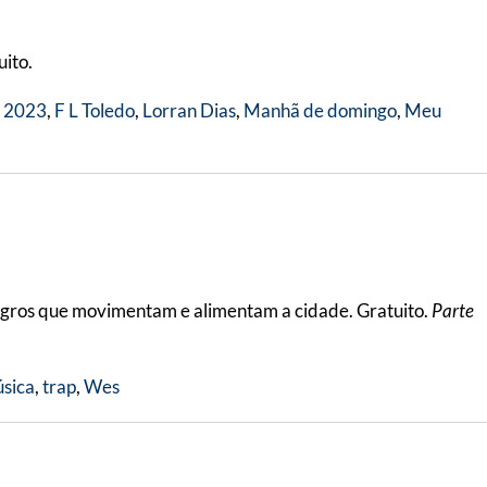
uito.
l 2023
,
F L Toledo
,
Lorran Dias
,
Manhã de domingo
,
Meu
 negros que movimentam e alimentam a cidade. Gratuito.
Parte
sica
,
trap
,
Wes