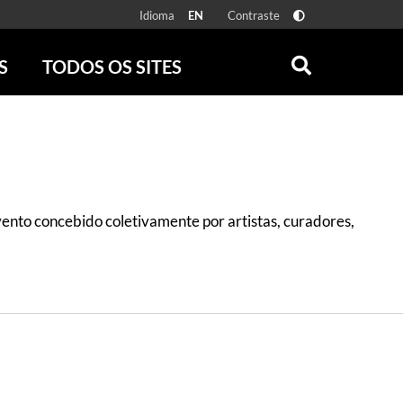
Idioma
Contraste
EN
S
TODOS OS SITES
ONLINE
RÁDIO BATUTA
 FÍSICAS
ZUM
DISCOGRAFIA BRASILEIRA
CAROLINA MARIA DE JESUS
CRÔNICA BRASILEIRA
ento concebido coletivamente por artistas, curadores,
TESTEMUNHA OCULAR
CLARICE LISPECTOR
SERROTE
VER TODOS