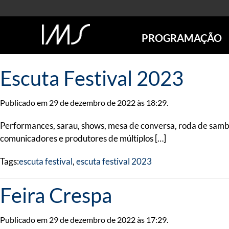
PROGRAMAÇÃO
AGENDA
Escuta Festival 2023
SÃO PAULO
RIO DE JANEIRO
Publicado em 29 de dezembro de 2022 às 18:29.
POÇOS DE CALDAS
ONLINE
Performances, sarau, shows, mesa de conversa, roda de samba
EXPOSIÇÕES
comunicadores e produtores de múltiplos […]
EM CARTAZ
Tags:
escuta festival
,
escuta festival 2023
FUTURAS
ANTERIORES
Feira Crespa
TOURS VIRTUAIS
VISITAS MEDIADAS
Publicado em 29 de dezembro de 2022 às 17:29.