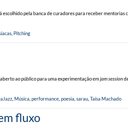
será escolhido pela banca de curadores para receber mentorias 
síacas
,
Pitching
co aberto ao público para uma experimentação em
jam session
de
raJazz
,
Música
,
performance
,
poesia
,
sarau
,
Taísa Machado
em fluxo