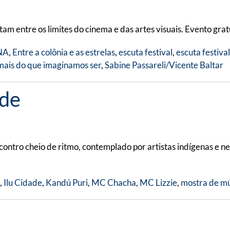
am entre os limites do cinema e das artes visuais. Evento grat
NA
,
Entre a colônia e as estrelas
,
escuta festival
,
escuta festiva
ais do que imaginamos ser
,
Sabine Passareli/Vicente Baltar
ade
ncontro cheio de ritmo, contemplado por artistas indígenas e
,
Ilu Cidade
,
Kandú Puri
,
MC Chacha
,
MC Lizzie
,
mostra de mú