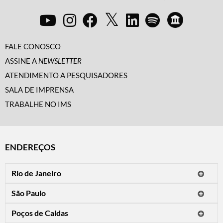
FALE CONOSCO
ASSINE A
NEWSLETTER
ATENDIMENTO A PESQUISADORES
SALA DE IMPRENSA
TRABALHE NO IMS
ENDEREÇOS
Rio de Janeiro
O IMS Rio está fechado temporariamente para reformas.
São Paulo
Horário de visitação: a programação do IMS no Rio de Janeiro será
Avenida Paulista, 2424
apresentada em instituições culturais parceiras.
Poços de Caldas
CEP 01310-300 - São Paulo/SP