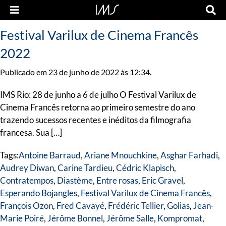
Festival Varilux de Cinema Francês
2022
Publicado em 23 de junho de 2022 às 12:34.
IMS Rio: 28 de junho a 6 de julho O Festival Varilux de
Cinema Francês retorna ao primeiro semestre do ano
trazendo sucessos recentes e inéditos da filmografia
francesa. Sua […]
Tags:
Antoine Barraud
,
Ariane Mnouchkine
,
Asghar Farhadi
,
Audrey Diwan
,
Carine Tardieu
,
Cédric Klapisch
,
Contratempos
,
Diastème
,
Entre rosas
,
Eric Gravel
,
Esperando Bojangles
,
Festival Varilux de Cinema Francês
,
François Ozon
,
Fred Cavayé
,
Frédéric Tellier
,
Golias
,
Jean-
Marie Poiré
,
Jérôme Bonnel
,
Jérôme Salle
,
Kompromat
,