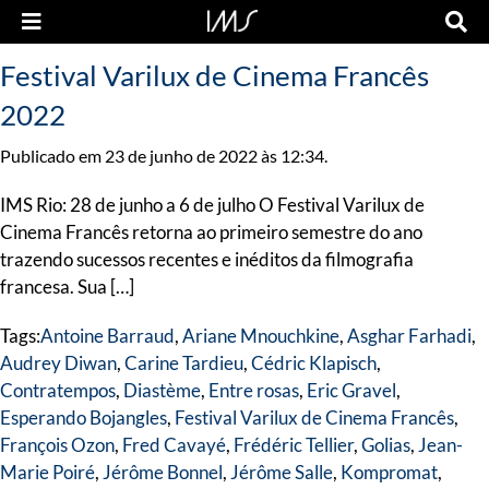
Festival Varilux de Cinema Francês
2022
Publicado em 23 de junho de 2022 às 12:34.
IMS Rio: 28 de junho a 6 de julho O Festival Varilux de
Cinema Francês retorna ao primeiro semestre do ano
trazendo sucessos recentes e inéditos da filmografia
francesa. Sua […]
Tags:
Antoine Barraud
,
Ariane Mnouchkine
,
Asghar Farhadi
,
Audrey Diwan
,
Carine Tardieu
,
Cédric Klapisch
,
Contratempos
,
Diastème
,
Entre rosas
,
Eric Gravel
,
Esperando Bojangles
,
Festival Varilux de Cinema Francês
,
François Ozon
,
Fred Cavayé
,
Frédéric Tellier
,
Golias
,
Jean-
Marie Poiré
,
Jérôme Bonnel
,
Jérôme Salle
,
Kompromat
,