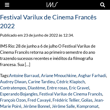
Festival Varilux de Cinema Francês
2022
Publicado em 23 de junho de 2022 às 12:34.
IMS Rio: 28 de junho a 6 de julho O Festival Varilux de
Cinema Francês retorna ao primeiro semestre do ano
trazendo sucessos recentes e inéditos da filmografia
francesa. Sua […]
Tags:
Antoine Barraud
,
Ariane Mnouchkine
,
Asghar Farhadi
,
Audrey Diwan
,
Carine Tardieu
,
Cédric Klapisch
,
Contratempos
,
Diastème
,
Entre rosas
,
Eric Gravel
,
Esperando Bojangles
,
Festival Varilux de Cinema Francês
,
François Ozon
,
Fred Cavayé
,
Frédéric Tellier
,
Golias
,
Jean-
Marie Poiré
,
Jérôme Bonnel
,
Jérôme Salle
,
Kompromat
,