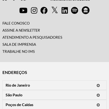
FALE CONOSCO
ASSINE A
NEWSLETTER
ATENDIMENTO A PESQUISADORES
SALA DE IMPRENSA
TRABALHE NO IMS
ENDEREÇOS
Rio de Janeiro
O IMS Rio está fechado temporariamente para reformas.
São Paulo
Horário de visitação: a programação do IMS no Rio de Janeiro será
Avenida Paulista, 2424
apresentada em instituições culturais parceiras.
Poços de Caldas
CEP 01310-300 - São Paulo/SP