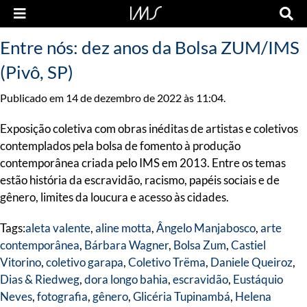
Entre nós: dez anos da Bolsa ZUM/IMS
(Pivô, SP)
Publicado em 14 de dezembro de 2022 às 11:04.
Exposição coletiva com obras inéditas de artistas e coletivos
contemplados pela bolsa de fomento à produção
contemporânea criada pelo IMS em 2013. Entre os temas
estão história da escravidão, racismo, papéis sociais e de
gênero, limites da loucura e acesso às cidades.
Tags:
aleta valente
,
aline motta
,
Ângelo Manjabosco
,
arte
contemporânea
,
Bárbara Wagner
,
Bolsa Zum
,
Castiel
Vitorino
,
coletivo garapa
,
Coletivo Trëma
,
Daniele Queiroz
,
Dias & Riedweg
,
dora longo bahia
,
escravidão
,
Eustáquio
Neves
,
fotografia
,
gênero
,
Glicéria Tupinambá
,
Helena