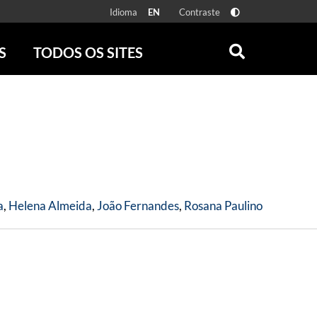
Idioma
Contraste
EN
S
TODOS OS SITES
ONLINE
RÁDIO BATUTA
 FÍSICAS
ZUM
DISCOGRAFIA BRASILEIRA
CAROLINA MARIA DE JESUS
CRÔNICA BRASILEIRA
TESTEMUNHA OCULAR
CLARICE LISPECTOR
a
,
Helena Almeida
,
João Fernandes
,
Rosana Paulino
SERROTE
VER TODOS