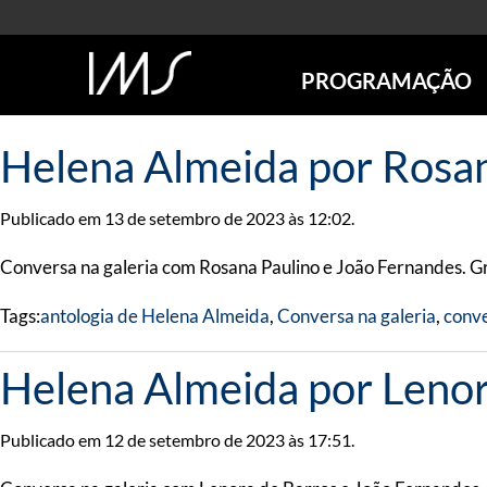
PROGRAMAÇÃO
AGENDA
Helena Almeida por Rosan
SÃO PAULO
RIO DE JANEIRO
Publicado em 13 de setembro de 2023 às 12:02.
POÇOS DE CALDAS
ONLINE
Conversa na galeria com Rosana Paulino e João Fernandes. Grá
EXPOSIÇÕES
Tags:
antologia de Helena Almeida
,
Conversa na galeria
,
conve
EM CARTAZ
FUTURAS
Helena Almeida por Lenor
ANTERIORES
TOURS VIRTUAIS
VISITAS MEDIADAS
Publicado em 12 de setembro de 2023 às 17:51.