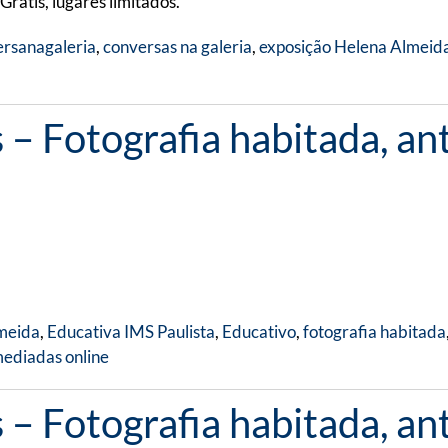
rátis, lugares limitados.
rsanagaleria
,
conversas na galeria
,
exposição Helena Almeid
 – Fotografia habitada, an
lmeida
,
Educativa IMS Paulista
,
Educativo
,
fotografia habitada
mediadas online
 – Fotografia habitada, an