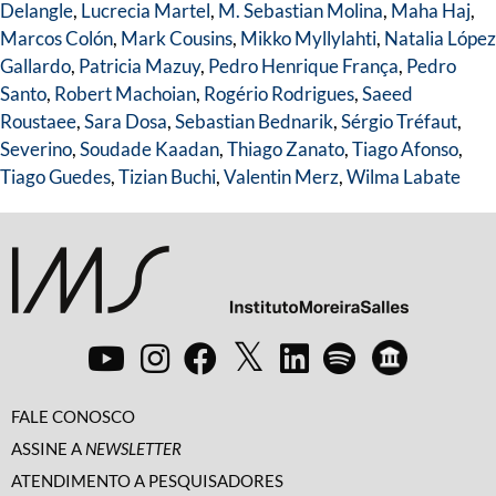
Delangle
,
Lucrecia Martel
,
M. Sebastian Molina
,
Maha Haj
,
Marcos Colón
,
Mark Cousins
,
Mikko Myllylahti
,
Natalia López
Gallardo
,
Patricia Mazuy
,
Pedro Henrique França
,
Pedro
Santo
,
Robert Machoian
,
Rogério Rodrigues
,
Saeed
Roustaee
,
Sara Dosa
,
Sebastian Bednarik
,
Sérgio Tréfaut
,
Severino
,
Soudade Kaadan
,
Thiago Zanato
,
Tiago Afonso
,
Tiago Guedes
,
Tizian Buchi
,
Valentin Merz
,
Wilma Labate
FALE CONOSCO
ASSINE A
NEWSLETTER
ATENDIMENTO A PESQUISADORES