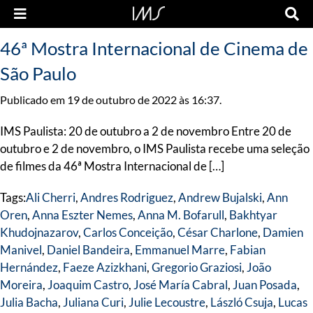
46ª Mostra Internacional de Cinema de
São Paulo
Publicado em 19 de outubro de 2022 às 16:37.
IMS Paulista: 20 de outubro a 2 de novembro Entre 20 de
outubro e 2 de novembro, o IMS Paulista recebe uma seleção
de filmes da 46ª Mostra Internacional de […]
Tags:
Ali Cherri
,
Andres Rodriguez
,
Andrew Bujalski
,
Ann
Oren
,
Anna Eszter Nemes
,
Anna M. Bofarull
,
Bakhtyar
Khudojnazarov
,
Carlos Conceição
,
César Charlone
,
Damien
Manivel
,
Daniel Bandeira
,
Emmanuel Marre
,
Fabian
Hernández
,
Faeze Azizkhani
,
Gregorio Graziosi
,
João
Moreira
,
Joaquim Castro
,
José María Cabral
,
Juan Posada
,
Julia Bacha
,
Juliana Curi
,
Julie Lecoustre
,
László Csuja
,
Lucas