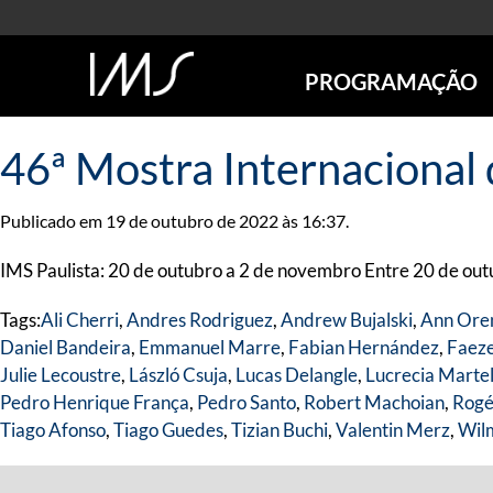
PROGRAMAÇÃO
AGENDA
46ª Mostra Internacional
SÃO PAULO
RIO DE JANEIRO
Publicado em 19 de outubro de 2022 às 16:37.
POÇOS DE CALDAS
ONLINE
IMS Paulista: 20 de outubro a 2 de novembro Entre 20 de outu
EXPOSIÇÕES
Tags:
Ali Cherri
,
Andres Rodriguez
,
Andrew Bujalski
,
Ann Ore
EM CARTAZ
Daniel Bandeira
,
Emmanuel Marre
,
Fabian Hernández
,
Faeze
FUTURAS
Julie Lecoustre
,
László Csuja
,
Lucas Delangle
,
Lucrecia Marte
ANTERIORES
Pedro Henrique França
,
Pedro Santo
,
Robert Machoian
,
Rogé
TOURS VIRTUAIS
Tiago Afonso
,
Tiago Guedes
,
Tizian Buchi
,
Valentin Merz
,
Wil
VISITAS MEDIADAS