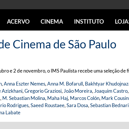
ACERVO
CINEMA
INSTITUTO
LOJA
PESQUISE NO ACERVO
SESSÕES DE CINEMA
CENTROS CULTURAIS
LOJA 
 de Cinema de São Paulo
SOBRE O ACERVO
LOJAS
SÃO PAULO
IMS PAULISTA
FOTOGRAFIA
POÇOS DE CALDAS
IMS RIO
ICONOGRAFIA
SOBRE CINEMA NO IMS
IMS POÇOS
LITERATURA
SOBRE O IMS
BLOG DO CINEMA
bro e 2 de novembro, o IMS Paulista recebe uma seleção de fi
MÚSICA
REVISTAS DE PROGRAMAÇÃO
QUEM SOMOS
ARTE CONTEMPORÂNEA
n
,
Anna Eszter Nemes
,
Anna M. Bofarull
,
Bakhtyar Khudojnaz
COLEÇÃO DVD IMS
AÇÃO SOCIAL
 Azizkhani
,
Gregorio Graziosi
,
João Moreira
,
Joaquim Castro
BIBLIOTECA DE FOTOGRAFIA
EDUCAÇÃO
l
,
M. Sebastian Molina
,
Maha Haj
,
Marcos Colón
,
Mark Cousin
DESTAQUES DE A a Z
ESCOLA ESCUTA
rio Rodrigues
,
Saeed Roustaee
,
Sara Dosa
,
Sebastian Bednar
PROGRAMA CONVIDA
PUBLICAÇÕES E DVDs
ma Labate
POR DENTRO DO ACERVO