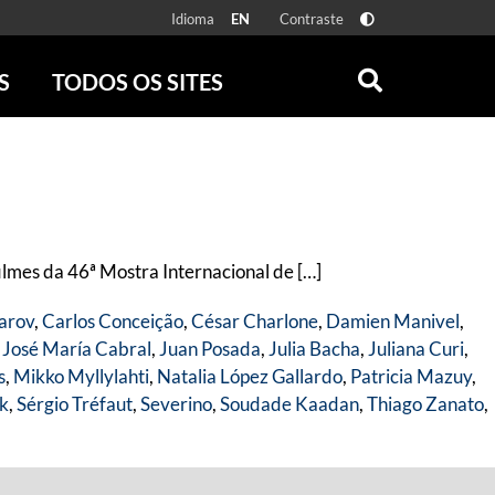
Idioma
Contraste
EN
S
TODOS OS SITES
ONLINE
RÁDIO BATUTA
 FÍSICAS
ZUM
DISCOGRAFIA BRASILEIRA
CAROLINA MARIA DE JESUS
CRÔNICA BRASILEIRA
lmes da 46ª Mostra Internacional de […]
TESTEMUNHA OCULAR
CLARICE LISPECTOR
arov
,
Carlos Conceição
,
César Charlone
,
Damien Manivel
,
SERROTE
,
José María Cabral
,
Juan Posada
,
Julia Bacha
,
Juliana Curi
,
VER TODOS
s
,
Mikko Myllylahti
,
Natalia López Gallardo
,
Patricia Mazuy
,
ik
,
Sérgio Tréfaut
,
Severino
,
Soudade Kaadan
,
Thiago Zanato
,