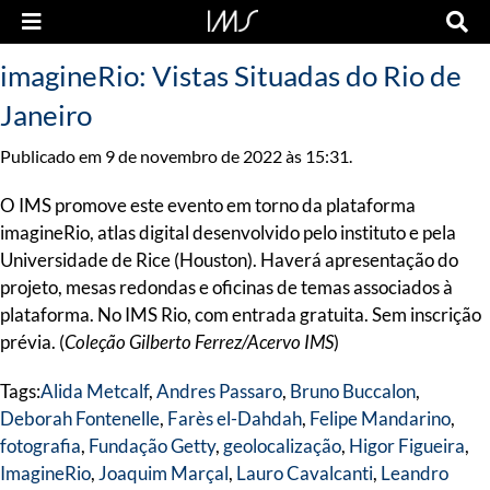
imagineRio: Vistas Situadas do Rio de
Janeiro
Publicado em 9 de novembro de 2022 às 15:31.
O IMS promove este evento em torno da plataforma
imagineRio, atlas digital desenvolvido pelo instituto e pela
Universidade de Rice (Houston). Haverá apresentação do
projeto, mesas redondas e oficinas de temas associados à
plataforma. No IMS Rio, com entrada gratuita. Sem inscrição
prévia. (
Coleção Gilberto Ferrez/Acervo IMS
)
Tags:
Alida Metcalf
,
Andres Passaro
,
Bruno Buccalon
,
Deborah Fontenelle
,
Farès el-Dahdah
,
Felipe Mandarino
,
fotografia
,
Fundação Getty
,
geolocalização
,
Higor Figueira
,
ImagineRio
,
Joaquim Marçal
,
Lauro Cavalcanti
,
Leandro