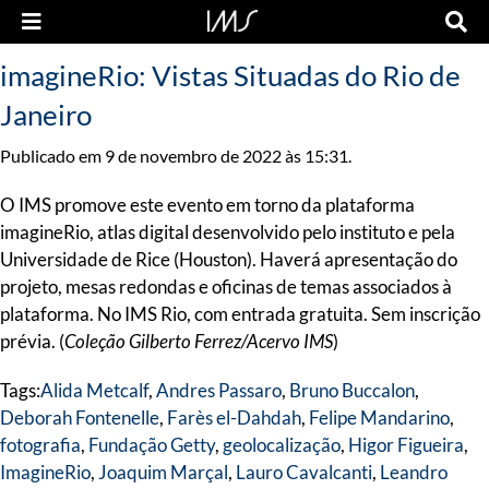
imagineRio: Vistas Situadas do Rio de
Janeiro
Publicado em 9 de novembro de 2022 às 15:31.
O IMS promove este evento em torno da plataforma
imagineRio, atlas digital desenvolvido pelo instituto e pela
Universidade de Rice (Houston). Haverá apresentação do
projeto, mesas redondas e oficinas de temas associados à
plataforma. No IMS Rio, com entrada gratuita. Sem inscrição
prévia. (
Coleção Gilberto Ferrez/Acervo IMS
)
Tags:
Alida Metcalf
,
Andres Passaro
,
Bruno Buccalon
,
Deborah Fontenelle
,
Farès el-Dahdah
,
Felipe Mandarino
,
fotografia
,
Fundação Getty
,
geolocalização
,
Higor Figueira
,
ImagineRio
,
Joaquim Marçal
,
Lauro Cavalcanti
,
Leandro