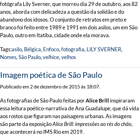
fotógrafa Lily Sverner, que morreu dia 29 de outubro, aos 82
anos, aborda com delicadeza a questão da solidão e do
abandono dos idosos. O conjunto de retratos em preto e
branco foi feito entre 1989 e 1991 em dois asilos, um em São
Paulo, outro em Itatiba, cidade onde ela morava.
Tags:
asilo
,
Bélgica
,
Enfoco
,
fotografia
,
LILY SVERNER
,
Nomes
,
São Paulo
,
velhice
,
velhos
Imagem poética de São Paulo
Publicado em 2 de dezembro de 2015 às 18:07.
As fotografias de São Paulo feitas por
Alice Brill
inspiraram
essa leitura poético-narrativa de Ana Guadalupe, que dá vida
aos rostos que figuram nas paisagens urbanas. As imagens
são parte da exposição
Alice Brill: impressões ao rés do chão
,
que acontecerá no IMS Rio em 2019.