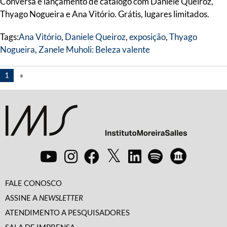
Conversa e lançamento de catálogo com Daniele Queiroz,
Thyago Nogueira e Ana Vitório. Grátis, lugares limitados.
Tags:
Ana Vitório
,
Daniele Queiroz
,
exposição
,
Thyago
Nogueira
,
Zanele Muholi: Beleza valente
1
»
FALE CONOSCO
ASSINE A
NEWSLETTER
ATENDIMENTO A PESQUISADORES