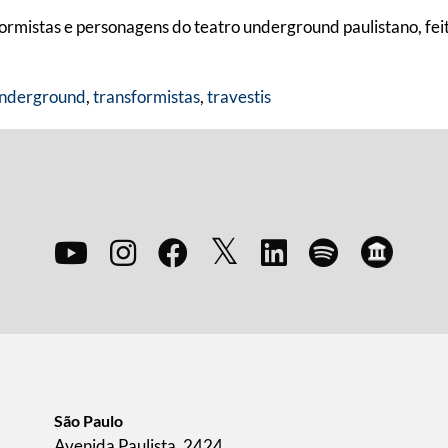
ransformistas e personagens do teatro underground paulistano, 
underground
,
transformistas
,
travestis
São Paulo
Avenida Paulista, 2424