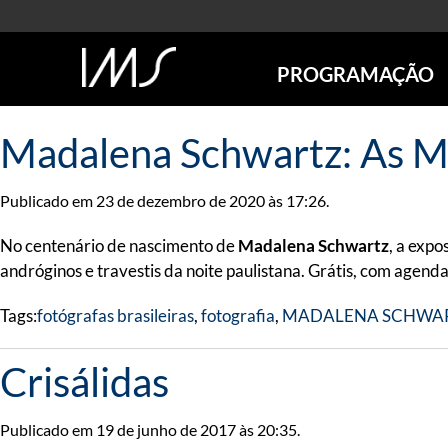
PROGRAMAÇÃO
AGENDA
Madalena Schwartz: As Me
SÃO PAULO
RIO DE JANEIRO
Publicado em 23 de dezembro de 2020 às 17:26.
POÇOS DE CALDAS
ONLINE
No centenário de nascimento de
Madalena Schwartz
, a expo
EXPOSIÇÕES
andróginos e travestis da noite paulistana. Grátis, com agend
EM CARTAZ
Tags:
fotógrafas brasileiras
,
fotografia
,
MADALENA SCHWA
FUTURAS
ANTERIORES
Crisálidas
TOURS VIRTUAIS
VISITAS MEDIADAS
Publicado em 19 de junho de 2017 às 20:35.