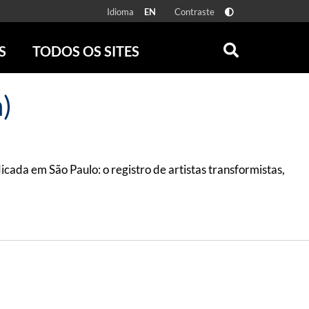
Idioma
Contraste
EN
S
TODOS OS SITES
ONLINE
RÁDIO BATUTA
)
 FÍSICAS
ZUM
DISCOGRAFIA BRASILEIRA
CAROLINA MARIA DE JESUS
CRÔNICA BRASILEIRA
icada em São Paulo: o registro de artistas transformistas,
TESTEMUNHA OCULAR
CLARICE LISPECTOR
SERROTE
VER TODOS