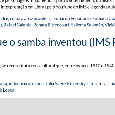
s e personagens fundamentais para o entendimento da história
m interpretação em Libras pelo YouTube do IMS e legendas au
ndre
,
cultura afro-brasileira
,
Eduardo Possidonio
,
Fabiana Co
u
,
Rafael Galante
,
Renata Bittencourt
,
Salloma Salomão
,
Vinic
ue o samba inventou (IMS P
ão reconstitui a cena cultural que, entre os anos 1910 e 1940
afia
,
influência africana
,
Julia Saenz Kovensky
,
Literatura
,
Lui
ê Lopes