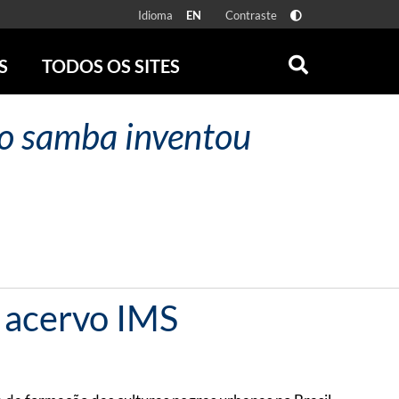
Idioma
Contraste
EN
S
TODOS OS SITES
ONLINE
RÁDIO BATUTA
 o samba inventou
 FÍSICAS
ZUM
DISCOGRAFIA BRASILEIRA
CAROLINA MARIA DE JESUS
CRÔNICA BRASILEIRA
TESTEMUNHA OCULAR
CLARICE LISPECTOR
SERROTE
VER TODOS
 acervo IMS