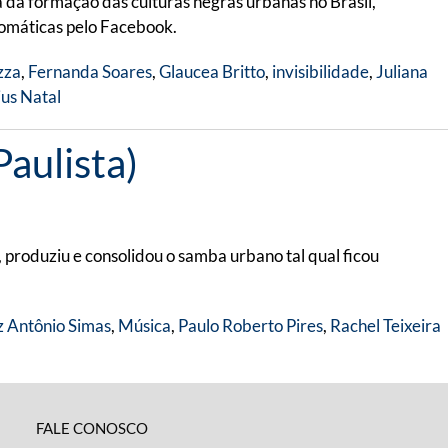
 da formação das culturas negras urbanas no Brasil,
tomáticas pelo Facebook.
zza
,
Fernanda Soares
,
Glaucea Britto
,
invisibilidade
,
Juliana
ius Natal
aulista)
, produziu e consolidou o samba urbano tal qual ficou
z Antônio Simas
,
Música
,
Paulo Roberto Pires
,
Rachel Teixeira
FALE CONOSCO