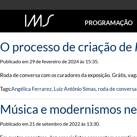
PROGRAMAÇÃO
AGENDA
O processo de criação de
SÃO PAULO
RIO DE JANEIRO
Publicado em 29 de fevereiro de 2024 às 15:35.
POÇOS DE CALDAS
ONLINE
Roda de conversa com os curadores da exposição. Grátis, vaga
EXPOSIÇÕES
Tags:
Angélica Ferrarez
,
Luiz Antônio Simas
,
roda de conversa
EM CARTAZ
FUTURAS
Música e modernismos neg
ANTERIORES
TOURS VIRTUAIS
VISITAS MEDIADAS
Publicado em 21 de setembro de 2022 às 13:30.