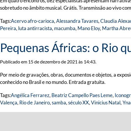
Em quatro encontros, dez especialistas apresentam narrativa
sobretudo no âmbito musical. Grátis. Transmissão ao vivo co
Tags:
Acervo afro-carioca
,
Alessandra Tavares
,
Claudia Alexa
Pereira
,
luta antirracista
,
macumba
,
Mano Eloy
,
Martha Abre
Pequenas Áfricas: o Rio q
Publicado em 15 de dezembro de 2021 às 14:43.
Por meio de gravações, obras, documentos e objetos, a exposiç
conhecido no Brasil e no mundo. Entrada gratuita.
Tags:
Angélica Ferrarez
,
Beatriz Campello Paes Leme
,
Iconogr
Valença
,
Rio de Janeiro
,
samba
,
século XX
,
Vinicius Natal
,
Yna