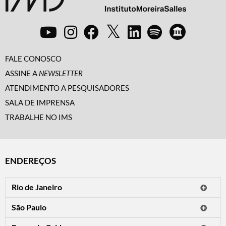
FALE CONOSCO
ASSINE A
NEWSLETTER
ATENDIMENTO A PESQUISADORES
SALA DE IMPRENSA
TRABALHE NO IMS
ENDEREÇOS
Rio de Janeiro
O IMS Rio está fechado temporariamente para reformas.
São Paulo
Horário de visitação: a programação do IMS no Rio de Janeiro será
Avenida Paulista, 2424
apresentada em instituições culturais parceiras.