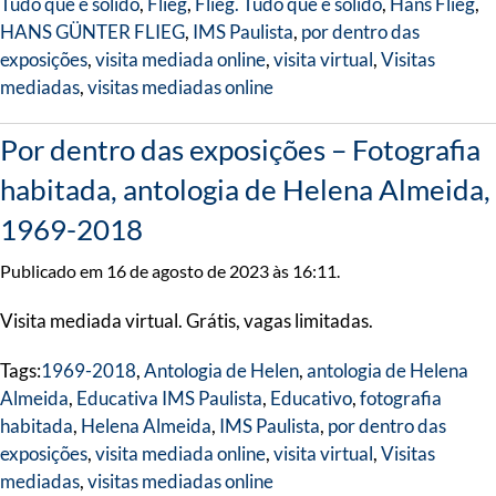
Tudo que é sólido
,
Flieg
,
Flieg. Tudo que é sólido
,
Hans Flieg
,
HANS GÜNTER FLIEG
,
IMS Paulista
,
por dentro das
exposições
,
visita mediada online
,
visita virtual
,
Visitas
mediadas
,
visitas mediadas online
Por dentro das exposições – Fotografia
habitada, antologia de Helena Almeida,
1969-2018
Publicado em 16 de agosto de 2023 às 16:11.
Visita mediada virtual. Grátis, vagas limitadas.
Tags:
1969-2018
,
Antologia de Helen
,
antologia de Helena
Almeida
,
Educativa IMS Paulista
,
Educativo
,
fotografia
habitada
,
Helena Almeida
,
IMS Paulista
,
por dentro das
exposições
,
visita mediada online
,
visita virtual
,
Visitas
mediadas
,
visitas mediadas online