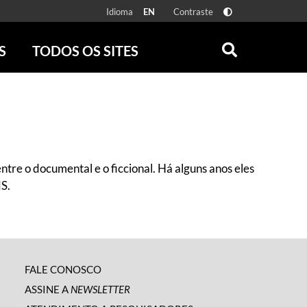
Idioma
Contraste
EN
S
TODOS OS SITES
ONLINE
RÁDIO BATUTA
 FÍSICAS
ZUM
DISCOGRAFIA BRASILEIRA
CAROLINA MARIA DE JESUS
CRÔNICA BRASILEIRA
ntre o documental e o ficcional. Há alguns anos eles
TESTEMUNHA OCULAR
S.
CLARICE LISPECTOR
SERROTE
VER TODOS
FALE CONOSCO
ASSINE A
NEWSLETTER