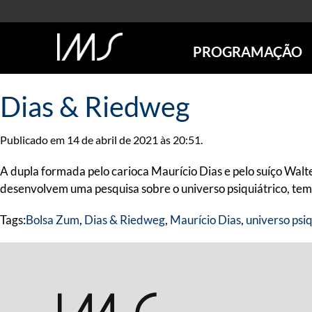
PROGRAMAÇÃO
AGENDA
Dias & Riedweg
SÃO PAULO
RIO DE JANEIRO
Publicado em 14 de abril de 2021 às 20:51.
POÇOS DE CALDAS
ONLINE
A dupla formada pelo carioca Maurício Dias e pelo suíço Walter
EXPOSIÇÕES
desenvolvem uma pesquisa sobre o universo psiquiátrico, tem
EM CARTAZ
Tags:
Bolsa Zum
,
Dias & Riedweg
,
Maurício Dias
,
universo psiq
FUTURAS
ANTERIORES
TOURS VIRTUAIS
VISITAS MEDIADAS