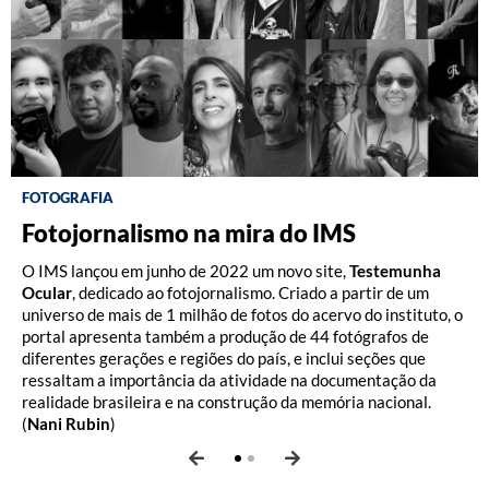
FOTOGRAFIA
FOTOGRAFIA
Fotojornalismo na mira do IMS
Coreia, 1951
O IMS lançou em junho de 2022 um novo site,
Uma das facetas do fotógrafo Luciano Carneiro, morto em
Testemunha
Ocular
1959 aos 33 anos, é a de correspondente de guerra,
, dedicado ao fotojornalismo. Criado a partir de um
universo de mais de 1 milhão de fotos do acervo do instituto, o
representada por seu trabalho no conflito da Coreia no início
portal apresenta também a produção de 44 fotógrafos de
dos anos 1950 e apresentada aqui em texto de Sergio Burgi e
diferentes gerações e regiões do país, e inclui seções que
Samuel Titan Jr. retirado de um dos livros da caixa
A hora e o
ressaltam a importância da atividade na documentação da
lugar
.
realidade brasileira e na construção da memória nacional.
(
Nani Rubin
)