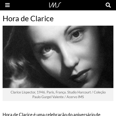
Hora de Clarice
Clarice Lispector, 1946. Paris, França. Studio Harcourt / Coleção
Paulo Gurgel Valente / Acervo IMS
Hora de Clarice é uma celebração do aniversário de