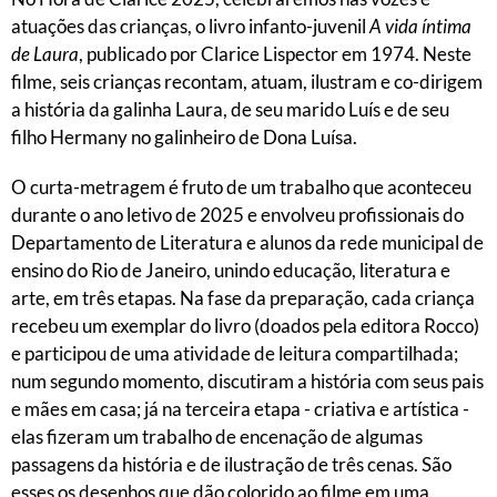
atuações das crianças, o livro infanto-juvenil
A vida íntima
de Laura
, publicado por Clarice Lispector em 1974. Neste
filme, seis crianças recontam, atuam, ilustram e co-dirigem
a história da galinha Laura, de seu marido Luís e de seu
filho Hermany no galinheiro de Dona Luísa.
O curta-metragem é fruto de um trabalho que aconteceu
durante o ano letivo de 2025 e envolveu profissionais do
Departamento de Literatura e alunos da rede municipal de
ensino do Rio de Janeiro, unindo educação, literatura e
arte, em três etapas. Na fase da preparação, cada criança
recebeu um exemplar do livro (doados pela editora Rocco)
e participou de uma atividade de leitura compartilhada;
num segundo momento, discutiram a história com seus pais
e mães em casa; já na terceira etapa - criativa e artística -
elas fizeram um trabalho de encenação de algumas
passagens da história e de ilustração de três cenas. São
esses os desenhos que dão colorido ao filme em uma