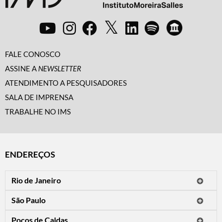
FALE CONOSCO
ASSINE A
NEWSLETTER
ATENDIMENTO A PESQUISADORES
SALA DE IMPRENSA
TRABALHE NO IMS
ENDEREÇOS
Rio de Janeiro
O IMS Rio está fechado temporariamente para reformas.
São Paulo
Horário de visitação: a programação do IMS no Rio de Janeiro será
Avenida Paulista, 2424
apresentada em instituições culturais parceiras.
Poços de Caldas