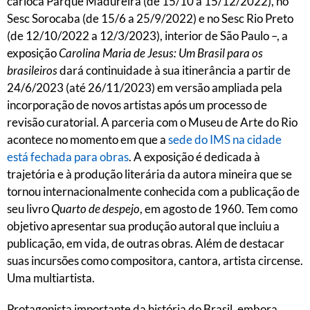
carioca Parque Madureira (de 15/10 a 15/12/2022), no
Sesc Sorocaba (de 15/6 a 25/9/2022) e no Sesc Rio Preto
(de 12/10/2022 a 12/3/2023), interior de São Paulo –, a
exposição
Carolina Maria de Jesus: Um Brasil para os
brasileiros
dará continuidade à sua itinerância a partir de
24/6/2023 (até 26/11/2023) em versão ampliada pela
incorporação de novos artistas após um processo de
revisão curatorial. A parceria com o Museu de Arte do Rio
acontece no momento em que a
sede do IMS na cidade
está fechada para obras
. A exposição é dedicada à
trajetória e à produção literária da autora mineira que se
tornou internacionalmente conhecida com a publicação de
seu livro
Quarto de despejo
, em agosto de 1960. Tem como
objetivo apresentar sua produção autoral que incluiu a
publicação, em vida, de outras obras. Além de destacar
suas incursões como compositora, cantora, artista circense.
Uma multiartista.
Protagonista importante da história do Brasil, embora