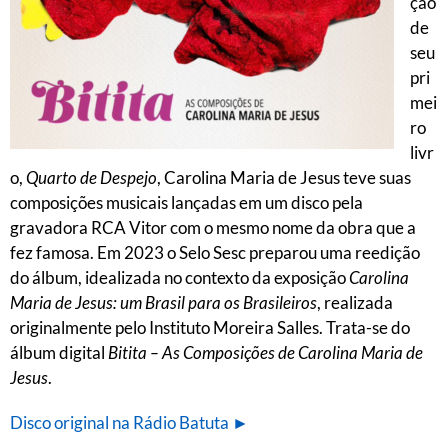
ção
de
seu
pri
mei
ro
livr
o,
Quarto de Despejo
, Carolina Maria de Jesus teve suas
composições musicais lançadas em um disco pela
gravadora RCA Vitor com o mesmo nome da obra que a
fez famosa. Em 2023 o Selo Sesc preparou uma reedição
do álbum, idealizada no contexto da exposição
Carolina
Maria de Jesus: um Brasil para os Brasileiros
, realizada
originalmente pelo Instituto Moreira Salles. Trata-se do
álbum digital
Bitita – As Composições de Carolina Maria de
Jesus
.
Disco original na Rádio Batuta ►