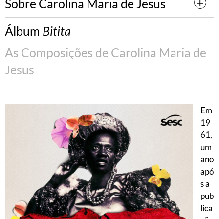
Sobre Carolina Maria de Jesus
Álbum
Bitita
As Composições de Carolina Maria de
Jesus
Em
19
61,
um
ano
apó
s a
pub
lica