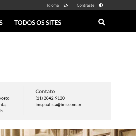
Idioma
Contraste
EN
S
TODOS OS SITES
ONLINE
RÁDIO BATUTA
 FÍSICAS
ZUM
DISCOGRAFIA BRASILEIRA
CAROLINA MARIA DE JESUS
CRÔNICA BRASILEIRA
TESTEMUNHA OCULAR
CLARICE LISPECTOR
Contato
SERROTE
xceto
(11) 2842-9120
VER TODOS
nta,
imspaulista@ims.com.br
2h