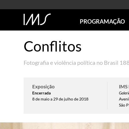
PROGRAMAÇÃO
AGENDA
Conflitos
SÃO PAULO
RIO DE JANEIRO
POÇOS DE CALDAS
Fotografia e violência política no Brasil 
ONLINE
EXPOSIÇÕES
EM CARTAZ
Exposição
IMS 
FUTURAS
Encerrada
Galeri
8 de maio a 29 de julho de 2018
Aveni
ANTERIORES
São P
TOURS VIRTUAIS
VISITAS MEDIADAS