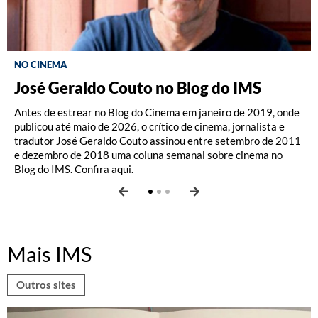
NO CINEMA
José Geraldo Couto no Blog do IMS
Blog do Cinema
Coleção de DVDs
Antes de estrear no Blog do Cinema em janeiro de 2019, onde
Ensaios e entrevistas relacionados à programação de cinema
A coleção DVD IMS existe desde 2012 e já lançou diversos
publicou até maio de 2026, o crítico de cinema, jornalista e
promovida pelo IMS. Textos da equipe de Cinema e de
filmes, entre produções brasileiras e estrangeiras. Os DVDs
tradutor José Geraldo Couto assinou entre setembro de 2011
convidados sobre os filmes em cartaz e a coleção de DVDs do
podem ser adquiridos nas lojas dos nossos centros culturais e
e dezembro de 2018 uma coluna semanal sobre cinema no
IMS. Coluna semanal do crítico de cinema José Geraldo Couto.
na loja online do IMS.
Blog do IMS. Confira aqui.
Mais IMS
Outros sites