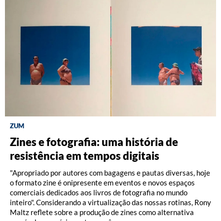
ZUM
DISCOGRAFIA BRASILEIRA
RÁDIO BATUTA
Zines e fotografia: uma história de
Do Pajeú a Hollywood: 100 anos de
Ney ao vivo, muito vivo, com Luiz
resistência em tempos digitais
Moacir Santos, por Pedro Paulo Malta
Fernando Vianna
"Apropriado por autores com bagagens e pautas diversas, hoje
o formato zine é onipresente em eventos e novos espaços
comerciais dedicados aos livros de fotografia no mundo
inteiro". Considerando a virtualização das nossas rotinas, Rony
Maltz reflete sobre a produção de zines como alternativa